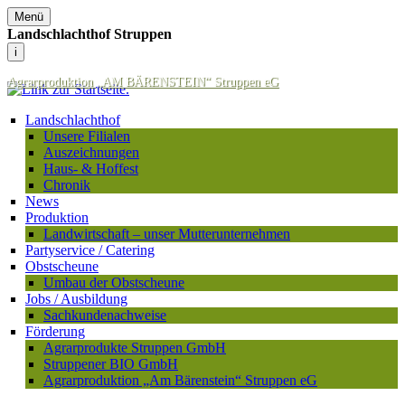
Menü
Landschlachthof Struppen
i
Agrarproduktion „AM BÄRENSTEIN“ Struppen eG
Landschlachthof
Unsere Filialen
Auszeichnungen
Haus- & Hoffest
Chronik
News
Produktion
Landwirtschaft – unser Mutterunternehmen
Partyservice / Catering
Obstscheune
Umbau der Obstscheune
Jobs / Ausbildung
Sachkundenachweise
Förderung
Agrarprodukte Struppen GmbH
Struppener BIO GmbH
Agrarproduktion „Am Bärenstein“ Struppen eG