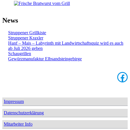
News
Struppener Grillkiste
Struppener Kraxler
Hanf – Mais – Labyrinth mit Landwirtschaftsquiz wird es auch
ab Juli 2026 geben
Schaugrillen
Gewürzmanufaktur Elbsandsteingebirge
Face
Impressum
Datenschutzerklärung
Mitarbeiter Info