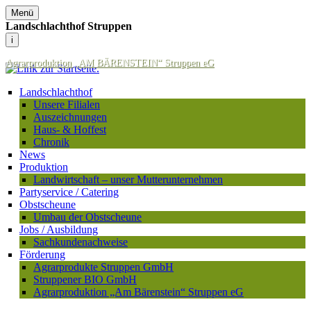
Menü
Landschlachthof Struppen
i
Agrarproduktion „AM BÄRENSTEIN“ Struppen eG
Landschlachthof
Unsere Filialen
Auszeichnungen
Haus- & Hoffest
Chronik
News
Produktion
Landwirtschaft – unser Mutterunternehmen
Partyservice / Catering
Obstscheune
Umbau der Obstscheune
Jobs / Ausbildung
Sachkundenachweise
Förderung
Agrarprodukte Struppen GmbH
Struppener BIO GmbH
Agrarproduktion „Am Bärenstein“ Struppen eG